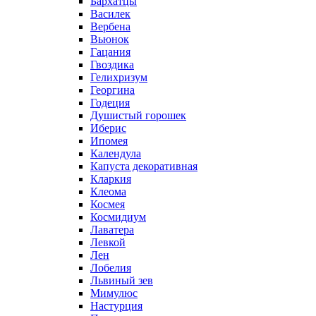
Бархатцы
Василек
Вербена
Вьюнок
Гацания
Гвоздика
Гелихризум
Георгина
Годеция
Душистый горошек
Иберис
Ипомея
Календула
Капуста декоративная
Кларкия
Клеома
Космея
Космидиум
Лаватера
Левкой
Лен
Лобелия
Львиный зев
Мимулюс
Настурция