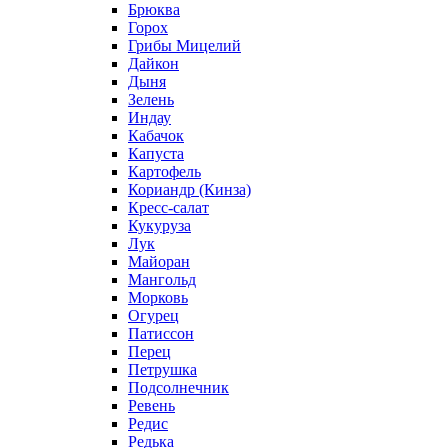
Брюква
Горох
Грибы Мицелий
Дайкон
Дыня
Зелень
Индау
Кабачок
Капуста
Картофель
Кориандр (Кинза)
Кресс-салат
Кукуруза
Лук
Майоран
Мангольд
Морковь
Огурец
Патиссон
Перец
Петрушка
Подсолнечник
Ревень
Редис
Редька