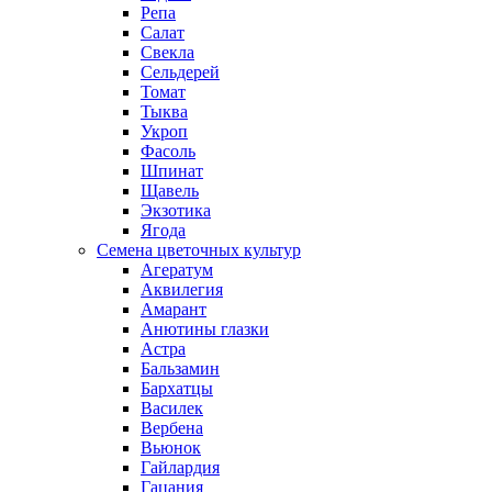
Репа
Салат
Свекла
Сельдерей
Томат
Тыква
Укроп
Фасоль
Шпинат
Щавель
Экзотика
Ягода
Семена цветочных культур
Агератум
Аквилегия
Амарант
Анютины глазки
Астра
Бальзамин
Бархатцы
Василек
Вербена
Вьюнок
Гайлардия
Гацания