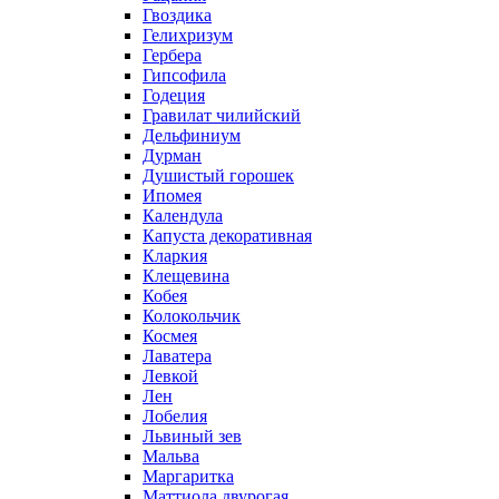
Гвоздика
Гелихризум
Гербера
Гипсофила
Годеция
Гравилат чилийский
Дельфиниум
Дурман
Душистый горошек
Ипомея
Календула
Капуста декоративная
Кларкия
Клещевина
Кобея
Колокольчик
Космея
Лаватера
Левкой
Лен
Лобелия
Львиный зев
Мальва
Маргаритка
Маттиола двурогая