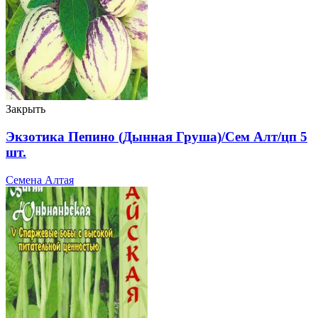
Закрыть
Экзотика Пепино (Дынная Груша)/Сем Алт/цп 5
шт.
Семена Алтая