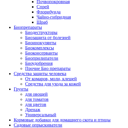
Почвопокровная
Спрей
Флорибунда
Чайно-гибридная
Шраб
Биопрепараты
Биодеструкторы
Биозащита от болезней
Биоинокулянты
Биокомплексы
Биоконсерванты
Биоприлипатели
Биоудобрения
Прочие Био препараты
Средства защиты человека
От комаров, моли, клещей
Средства для ухода за кожей
Грунты
для овощей
для томатов
для цветов
Дренаж
Универсальный
Кормовые добавки для домашнего скота и птицы
Садовые опрыскиватели