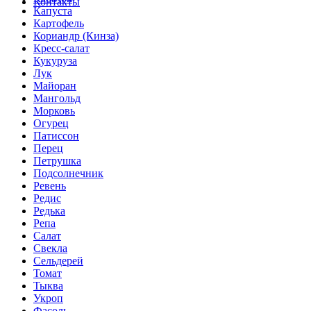
Контакты
Капуста
Картофель
Кориандр (Кинза)
Кресс-салат
Кукуруза
Лук
Майоран
Мангольд
Морковь
Огурец
Патиссон
Перец
Петрушка
Подсолнечник
Ревень
Редис
Редька
Репа
Салат
Свекла
Сельдерей
Томат
Тыква
Укроп
Фасоль