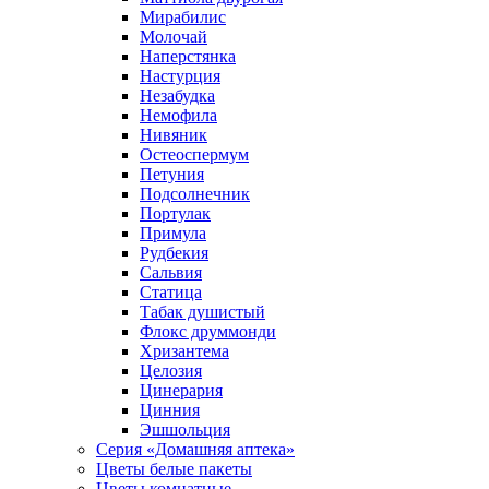
Мирабилис
Молочай
Наперстянка
Настурция
Незабудка
Немофила
Нивяник
Остеоспермум
Петуния
Подсолнечник
Портулак
Примула
Рудбекия
Сальвия
Статица
Табак душистый
Флокс друммонди
Хризантема
Целозия
Цинерария
Цинния
Эшшольция
Серия «Домашняя аптека»
Цветы белые пакеты
Цветы комнатные