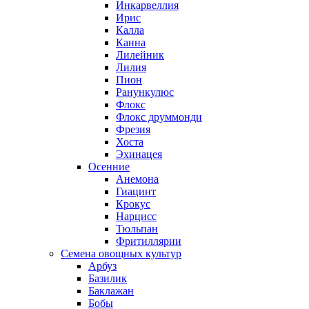
Инкарвеллия
Ирис
Калла
Канна
Лилейник
Лилия
Пион
Ранункулюс
Флокс
Флокс друммонди
Фрезия
Хоста
Эхинацея
Осенние
Анемона
Гиацинт
Крокус
Нарцисс
Тюльпан
Фритиллярии
Семена овощных культур
Арбуз
Базилик
Баклажан
Бобы