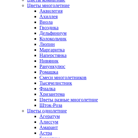
Цветы многолетние
Аквилегия
Ахиллея
Виола
Гвоздика
Дельфиниум
Колокольчик
Люпин
Маргаритка
Наперстянка
Нивяник
Ранункулюс
Ромашка
Смеси многолетников
Тысячелистник
Фиалка
Хризантема
Цветы разные многолетние
Шток-Роза
Цветы однолетние
Агератум
Алиссум
Амарант
Астра