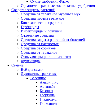
Сухие удобрения Фаско
Органоминеральные комплексные удобрения
Средства защиты растений
Средства от тараканов,муравьев,мух
Средства против грызунов
Биотехнические средства
Гербициды
Инсектициды и ловушки
Отдельные средства
Средства защиты растений от болезней
Средства от насекомых
Средства от сорняков
Средства от тараканов
Стимуляторы роста и развития
Фунгициды
Семена
Всё для семян
Луковичные растения
Весенние
Амариллис
Астильба
Бегония
Георгина
Гладиолус
Глоксиния