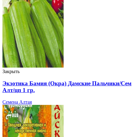
Закрыть
Экзотика Бамия (Окра) Дамские Пальчики/Сем
Алт/цп 1 гр.
Семена Алтая