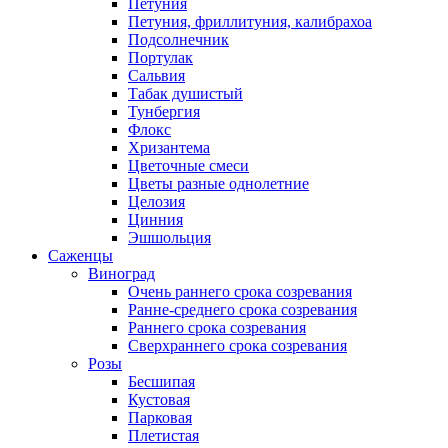
Петуния
Петуния, фриллитуния, калибрахоа
Подсолнечник
Портулак
Сальвия
Табак душистый
Тунбергия
Флокс
Хризантема
Цветочные смеси
Цветы разные однолетние
Целозия
Цинния
Эшшольция
Саженцы
Виноград
Очень раннего срока созревания
Ранне-среднего срока созревания
Раннего срока созревания
Сверхраннего срока созревания
Розы
Бесшипая
Кустовая
Парковая
Плетистая