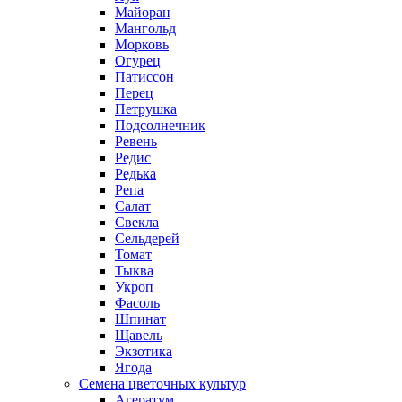
Майоран
Мангольд
Морковь
Огурец
Патиссон
Перец
Петрушка
Подсолнечник
Ревень
Редис
Редька
Репа
Салат
Свекла
Сельдерей
Томат
Тыква
Укроп
Фасоль
Шпинат
Щавель
Экзотика
Ягода
Семена цветочных культур
Агератум