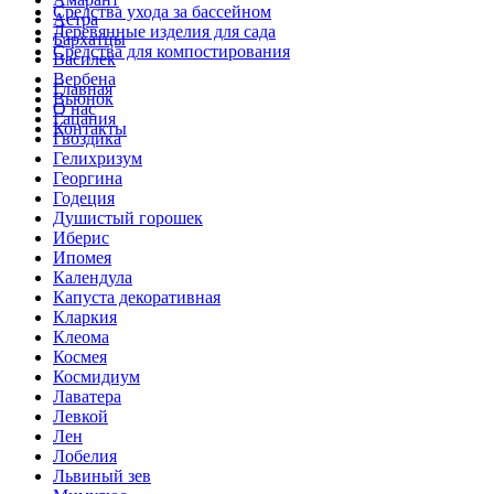
Средства ухода за бассейном
Астра
Деревянные изделия для сада
Бархатцы
Средства для компостирования
Василек
Вербена
Главная
Вьюнок
О нас
Гацания
Контакты
Гвоздика
Гелихризум
Георгина
Годеция
Душистый горошек
Иберис
Ипомея
Календула
Капуста декоративная
Кларкия
Клеома
Космея
Космидиум
Лаватера
Левкой
Лен
Лобелия
Львиный зев