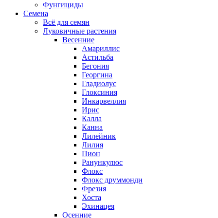
Фунгициды
Семена
Всё для семян
Луковичные растения
Весенние
Амариллис
Астильба
Бегония
Георгина
Гладиолус
Глоксиния
Инкарвеллия
Ирис
Калла
Канна
Лилейник
Лилия
Пион
Ранункулюс
Флокс
Флокс друммонди
Фрезия
Хоста
Эхинацея
Осенние