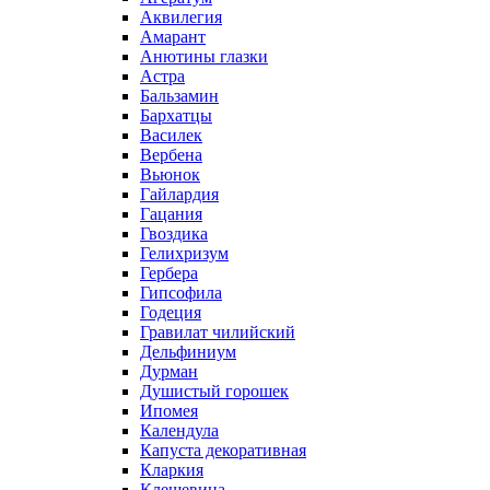
Аквилегия
Амарант
Анютины глазки
Астра
Бальзамин
Бархатцы
Василек
Вербена
Вьюнок
Гайлардия
Гацания
Гвоздика
Гелихризум
Гербера
Гипсофила
Годеция
Гравилат чилийский
Дельфиниум
Дурман
Душистый горошек
Ипомея
Календула
Капуста декоративная
Кларкия
Клещевина