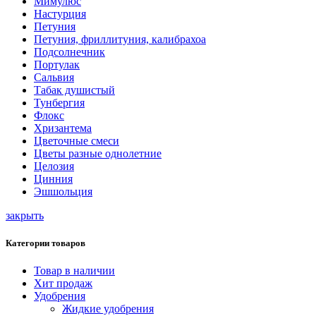
Мимулюс
Настурция
Петуния
Петуния, фриллитуния, калибрахоа
Подсолнечник
Портулак
Сальвия
Табак душистый
Тунбергия
Флокс
Хризантема
Цветочные смеси
Цветы разные однолетние
Целозия
Цинния
Эшшольция
закрыть
Категории товаров
Товар в наличии
Хит продаж
Удобрения
Жидкие удобрения