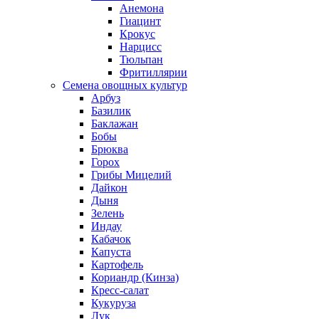
Анемона
Гиацинт
Крокус
Нарцисс
Тюльпан
Фритиллярии
Семена овощных культур
Арбуз
Базилик
Баклажан
Бобы
Брюква
Горох
Грибы Мицелий
Дайкон
Дыня
Зелень
Индау
Кабачок
Капуста
Картофель
Кориандр (Кинза)
Кресс-салат
Кукуруза
Лук