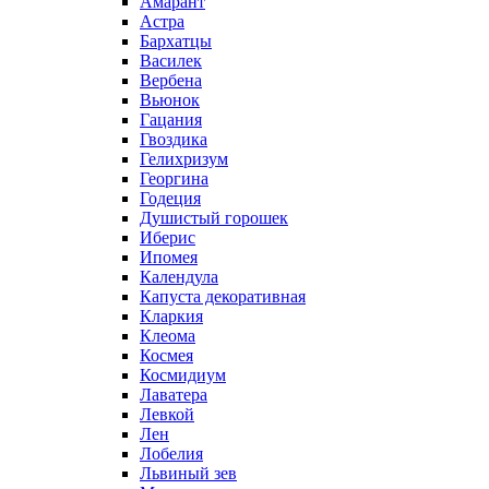
Амарант
Астра
Бархатцы
Василек
Вербена
Вьюнок
Гацания
Гвоздика
Гелихризум
Георгина
Годеция
Душистый горошек
Иберис
Ипомея
Календула
Капуста декоративная
Кларкия
Клеома
Космея
Космидиум
Лаватера
Левкой
Лен
Лобелия
Львиный зев