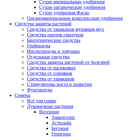
Сухие минеральные удобрения
Сухие органические удобрения
Сухие удобрения Фаско
Органоминеральные комплексные удобрения
Средства защиты растений
Средства от тараканов,муравьев,мух
Средства против грызунов
Биотехнические средства
Гербициды
Инсектициды и ловушки
Отдельные средства
Средства защиты растений от болезней
Средства от насекомых
Средства от сорняков
Средства от тараканов
Стимуляторы роста и развития
Фунгициды
Семена
Всё для семян
Луковичные растения
Весенние
Амариллис
Астильба
Бегония
Георгина