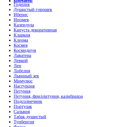
Контакты
Годеция
Душистый горошек
Иберис
Ипомея
Календула
Капуста декоративная
Кларкия
Клеома
Космея
Космидиум
Лаватера
Левкой
Лен
Лобелия
Львиный зев
Мимулюс
Настурция
Петуния
Петуния, фриллитуния, калибрахоа
Подсолнечник
Портулак
Сальвия
Табак душистый
Тунбергия
Флокс