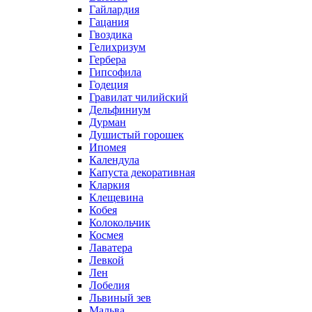
Гайлардия
Гацания
Гвоздика
Гелихризум
Гербера
Гипсофила
Годеция
Гравилат чилийский
Дельфиниум
Дурман
Душистый горошек
Ипомея
Календула
Капуста декоративная
Кларкия
Клещевина
Кобея
Колокольчик
Космея
Лаватера
Левкой
Лен
Лобелия
Львиный зев
Мальва