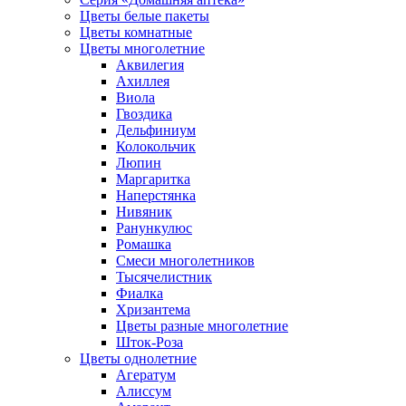
Цветы белые пакеты
Цветы комнатные
Цветы многолетние
Аквилегия
Ахиллея
Виола
Гвоздика
Дельфиниум
Колокольчик
Люпин
Маргаритка
Наперстянка
Нивяник
Ранункулюс
Ромашка
Смеси многолетников
Тысячелистник
Фиалка
Хризантема
Цветы разные многолетние
Шток-Роза
Цветы однолетние
Агератум
Алиссум