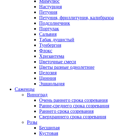
Мимулюс
Настурция
Петуния
Петуния, фриллитуния, калибрахоа
Подсолнечник
Портулак
Сальвия
Табак душистый
Тунбергия
Флокс
Хризантема
Цветочные смеси
Цветы разные однолетние
Целозия
Цинния
Эшшольция
Саженцы
Виноград
Очень раннего срока созревания
Ранне-среднего срока созревания
Раннего срока созревания
Сверхраннего срока созревания
Розы
Бесшипая
Кустовая