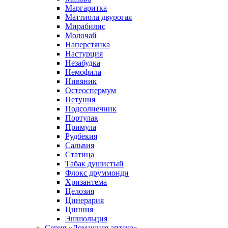
Маргаритка
Маттиола двурогая
Мирабилис
Молочай
Наперстянка
Настурция
Незабудка
Немофила
Нивяник
Остеоспермум
Петуния
Подсолнечник
Портулак
Примула
Рудбекия
Сальвия
Статица
Табак душистый
Флокс друммонди
Хризантема
Целозия
Цинерария
Цинния
Эшшольция
Серия «Домашняя аптека»