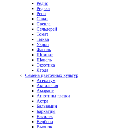
Редис
Редька
Репа
Салат
Свекла
Сельдерей
Томат
Тыква
Укроп
Фасоль
Шпинат
Щавель
Экзотика
Ягода
Семена цветочных культур
Агератум
Аквилегия
Амарант
Анютины глазки
Астра
Бальзамин
Бархатцы
Василек
Вербена
Вьюнок