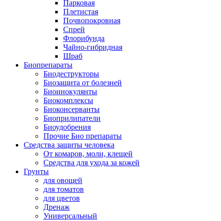
Парковая
Плетистая
Почвопокровная
Спрей
Флорибунда
Чайно-гибридная
Шраб
Биопрепараты
Биодеструкторы
Биозащита от болезней
Биоинокулянты
Биокомплексы
Биоконсерванты
Биоприлипатели
Биоудобрения
Прочие Био препараты
Средства защиты человека
От комаров, моли, клещей
Средства для ухода за кожей
Грунты
для овощей
для томатов
для цветов
Дренаж
Универсальный