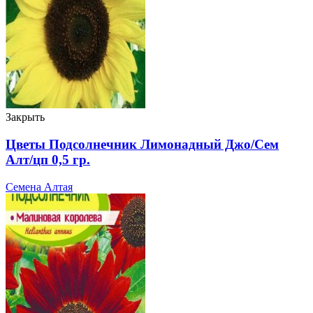
Закрыть
Цветы Подсолнечник Лимонадный Джо/Сем
Алт/цп 0,5 гр.
Семена Алтая