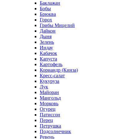
Баклажан
Бобы
Брюква
Горох
Грибы Мицелий
Дайкон
Дыня
Зелень
Индау
Кабачок
Капуста
Картофель
Кориандр (Кинза)
Кресс-салат
Кукуруза
Лук
Майоран
Мангольд
Морковь
Огурец
Патиссон
Перец
Петрушка
Подсолнечник
Ревень