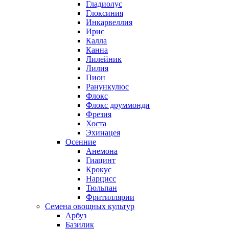
Гладиолус
Глоксиния
Инкарвеллия
Ирис
Калла
Канна
Лилейник
Лилия
Пион
Ранункулюс
Флокс
Флокс друммонди
Фрезия
Хоста
Эхинацея
Осенние
Анемона
Гиацинт
Крокус
Нарцисс
Тюльпан
Фритиллярии
Семена овощных культур
Арбуз
Базилик