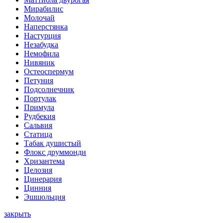
Мирабилис
Молочай
Наперстянка
Настурция
Незабудка
Немофила
Нивяник
Остеоспермум
Петуния
Подсолнечник
Портулак
Примула
Рудбекия
Сальвия
Статица
Табак душистый
Флокс друммонди
Хризантема
Целозия
Цинерария
Цинния
Эшшольция
закрыть