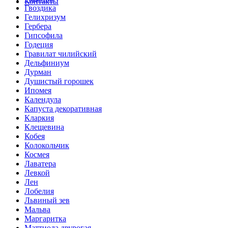
Контакты
Гвоздика
Гелихризум
Гербера
Гипсофила
Годеция
Гравилат чилийский
Дельфиниум
Дурман
Душистый горошек
Ипомея
Календула
Капуста декоративная
Кларкия
Клещевина
Кобея
Колокольчик
Космея
Лаватера
Левкой
Лен
Лобелия
Львиный зев
Мальва
Маргаритка
Маттиола двурогая