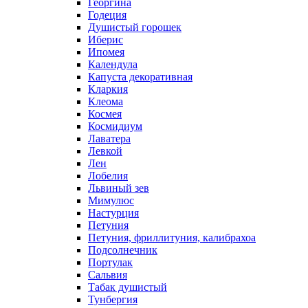
Георгина
Годеция
Душистый горошек
Иберис
Ипомея
Календула
Капуста декоративная
Кларкия
Клеома
Космея
Космидиум
Лаватера
Левкой
Лен
Лобелия
Львиный зев
Мимулюс
Настурция
Петуния
Петуния, фриллитуния, калибрахоа
Подсолнечник
Портулак
Сальвия
Табак душистый
Тунбергия