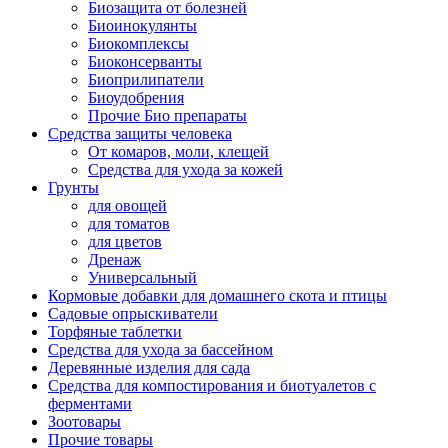
Биозащита от болезней
Биоинокулянты
Биокомплексы
Биоконсерванты
Биоприлипатели
Биоудобрения
Прочие Био препараты
Средства защиты человека
От комаров, моли, клещей
Средства для ухода за кожей
Грунты
для овощей
для томатов
для цветов
Дренаж
Универсальный
Кормовые добавки для домашнего скота и птицы
Садовые опрыскиватели
Торфяные таблетки
Средства для ухода за бассейном
Деревянные изделия для сада
Средства для компостирования и биотуалетов с
ферментами
Зоотовары
Прочие товары