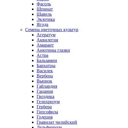
Фасоль
Шпинат
Щавель
Экзотика
Ягода
Семена цветочных культур
Агератум
Аквилегия
Амарант
Анютины глазки
Астра
Бальзамин
Бархатцы
Василек
Вербена
Вьюнок
Гайлардия
Гацания
Гвоздика
Гелихризум
Гербера
Гипсофила
Годеция
Гравилат чилийский
Дельфиниум