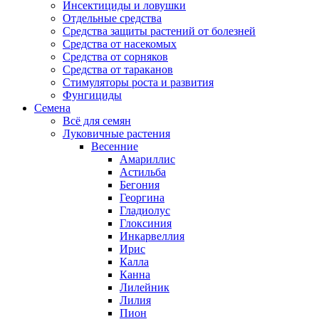
Инсектициды и ловушки
Отдельные средства
Средства защиты растений от болезней
Средства от насекомых
Средства от сорняков
Средства от тараканов
Стимуляторы роста и развития
Фунгициды
Семена
Всё для семян
Луковичные растения
Весенние
Амариллис
Астильба
Бегония
Георгина
Гладиолус
Глоксиния
Инкарвеллия
Ирис
Калла
Канна
Лилейник
Лилия
Пион