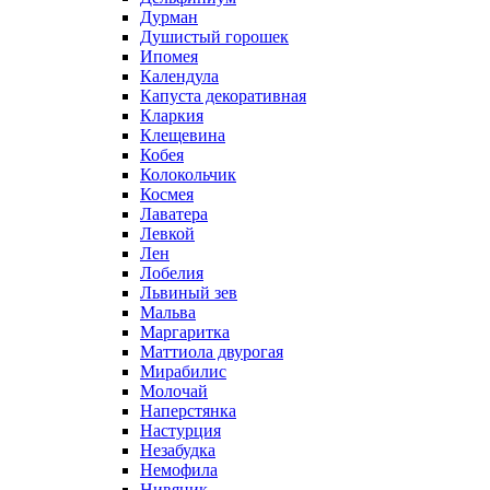
Дурман
Душистый горошек
Ипомея
Календула
Капуста декоративная
Кларкия
Клещевина
Кобея
Колокольчик
Космея
Лаватера
Левкой
Лен
Лобелия
Львиный зев
Мальва
Маргаритка
Маттиола двурогая
Мирабилис
Молочай
Наперстянка
Настурция
Незабудка
Немофила
Нивяник