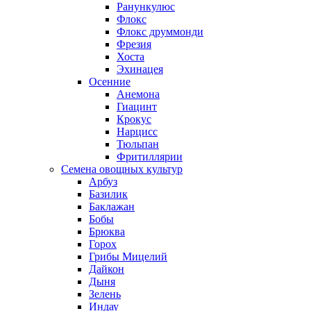
Ранункулюс
Флокс
Флокс друммонди
Фрезия
Хоста
Эхинацея
Осенние
Анемона
Гиацинт
Крокус
Нарцисс
Тюльпан
Фритиллярии
Семена овощных культур
Арбуз
Базилик
Баклажан
Бобы
Брюква
Горох
Грибы Мицелий
Дайкон
Дыня
Зелень
Индау