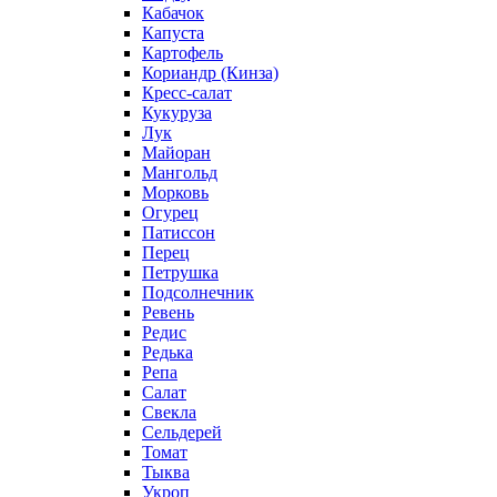
Кабачок
Капуста
Картофель
Кориандр (Кинза)
Кресс-салат
Кукуруза
Лук
Майоран
Мангольд
Морковь
Огурец
Патиссон
Перец
Петрушка
Подсолнечник
Ревень
Редис
Редька
Репа
Салат
Свекла
Сельдерей
Томат
Тыква
Укроп