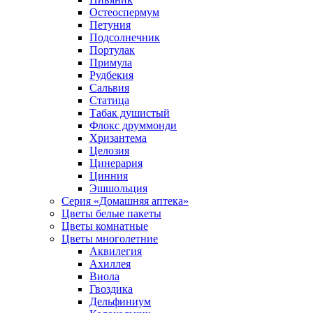
Остеоспермум
Петуния
Подсолнечник
Портулак
Примула
Рудбекия
Сальвия
Статица
Табак душистый
Флокс друммонди
Хризантема
Целозия
Цинерария
Цинния
Эшшольция
Серия «Домашняя аптека»
Цветы белые пакеты
Цветы комнатные
Цветы многолетние
Аквилегия
Ахиллея
Виола
Гвоздика
Дельфиниум