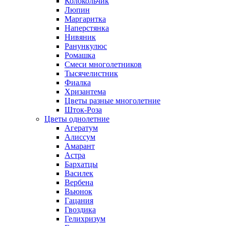
Колокольчик
Люпин
Маргаритка
Наперстянка
Нивяник
Ранункулюс
Ромашка
Смеси многолетников
Тысячелистник
Фиалка
Хризантема
Цветы разные многолетние
Шток-Роза
Цветы однолетние
Агератум
Алиссум
Амарант
Астра
Бархатцы
Василек
Вербена
Вьюнок
Гацания
Гвоздика
Гелихризум