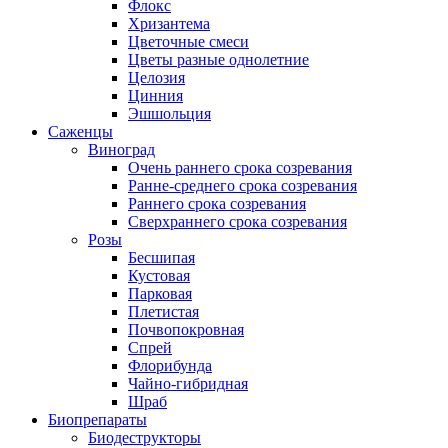
Флокс
Хризантема
Цветочные смеси
Цветы разные однолетние
Целозия
Цинния
Эшшольция
Саженцы
Виноград
Очень раннего срока созревания
Ранне-среднего срока созревания
Раннего срока созревания
Сверхраннего срока созревания
Розы
Бесшипая
Кустовая
Парковая
Плетистая
Почвопокровная
Спрей
Флорибунда
Чайно-гибридная
Шраб
Биопрепараты
Биодеструкторы