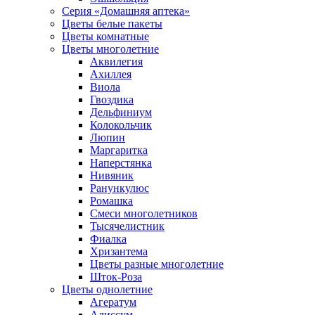
Серия «Домашняя аптека»
Цветы белые пакеты
Цветы комнатные
Цветы многолетние
Аквилегия
Ахиллея
Виола
Гвоздика
Дельфиниум
Колокольчик
Люпин
Маргаритка
Наперстянка
Нивяник
Ранункулюс
Ромашка
Смеси многолетников
Тысячелистник
Фиалка
Хризантема
Цветы разные многолетние
Шток-Роза
Цветы однолетние
Агератум
Алиссум