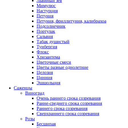
Львиный зев
Мимулюс
Настурция
Петуния
Петуния, фриллитуния, калибрахоа
Подсолнечник
Портулак
Сальвия
Табак душистый
Тунбергия
Флокс
Хризантема
Цветочные смеси
Цветы разные однолетние
Целозия
Цинния
Эшшольция
Саженцы
Виноград
Очень раннего срока созревания
Ранне-среднего срока созревания
Раннего срока созревания
Сверхраннего срока созревания
Розы
Бесшипая