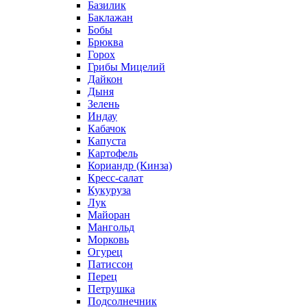
Базилик
Баклажан
Бобы
Брюква
Горох
Грибы Мицелий
Дайкон
Дыня
Зелень
Индау
Кабачок
Капуста
Картофель
Кориандр (Кинза)
Кресс-салат
Кукуруза
Лук
Майоран
Мангольд
Морковь
Огурец
Патиссон
Перец
Петрушка
Подсолнечник