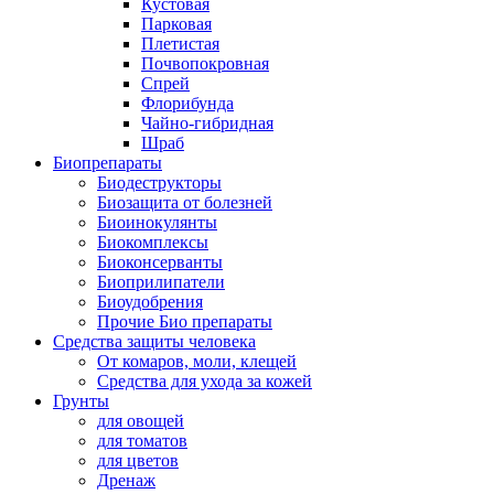
Кустовая
Парковая
Плетистая
Почвопокровная
Спрей
Флорибунда
Чайно-гибридная
Шраб
Биопрепараты
Биодеструкторы
Биозащита от болезней
Биоинокулянты
Биокомплексы
Биоконсерванты
Биоприлипатели
Биоудобрения
Прочие Био препараты
Средства защиты человека
От комаров, моли, клещей
Средства для ухода за кожей
Грунты
для овощей
для томатов
для цветов
Дренаж