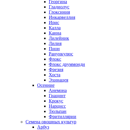
Георгина
Гладиолус
Глоксиния
Инкарвеллия
Ирис
Калла
Канна
Лилейник
Лилия
Пион
Ранункулюс
Флокс
Флокс друммонди
Фрезия
Хоста
Эхинацея
Осенние
Анемона
Гиацинт
Крокус
Нарцисс
Тюльпан
Фритиллярии
Семена овощных культур
Арбуз