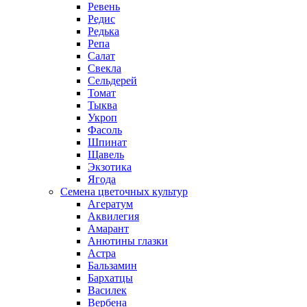
Ревень
Редис
Редька
Репа
Салат
Свекла
Сельдерей
Томат
Тыква
Укроп
Фасоль
Шпинат
Щавель
Экзотика
Ягода
Семена цветочных культур
Агератум
Аквилегия
Амарант
Анютины глазки
Астра
Бальзамин
Бархатцы
Василек
Вербена