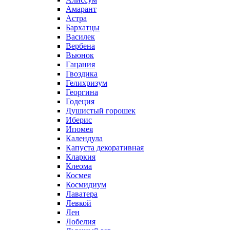
Амарант
Астра
Бархатцы
Василек
Вербена
Вьюнок
Гацания
Гвоздика
Гелихризум
Георгина
Годеция
Душистый горошек
Иберис
Ипомея
Календула
Капуста декоративная
Кларкия
Клеома
Космея
Космидиум
Лаватера
Левкой
Лен
Лобелия