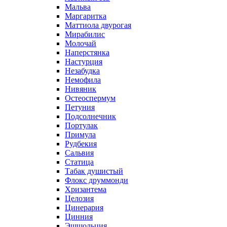
Мальва
Маргаритка
Маттиола двурогая
Мирабилис
Молочай
Наперстянка
Настурция
Незабудка
Немофила
Нивяник
Остеоспермум
Петуния
Подсолнечник
Портулак
Примула
Рудбекия
Сальвия
Статица
Табак душистый
Флокс друммонди
Хризантема
Целозия
Цинерария
Цинния
Эшшольция