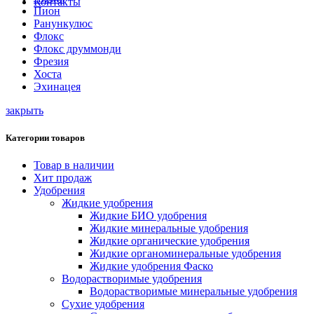
Контакты
Пион
Ранункулюс
Флокс
Флокс друммонди
Фрезия
Хоста
Эхинацея
закрыть
Категории товаров
Товар в наличии
Хит продаж
Удобрения
Жидкие удобрения
Жидкие БИО удобрения
Жидкие минеральные удобрения
Жидкие органические удобрения
Жидкие органоминеральные удобрения
Жидкие удобрения Фаско
Водорастворимые удобрения
Водорастворимые минеральные удобрения
Сухие удобрения