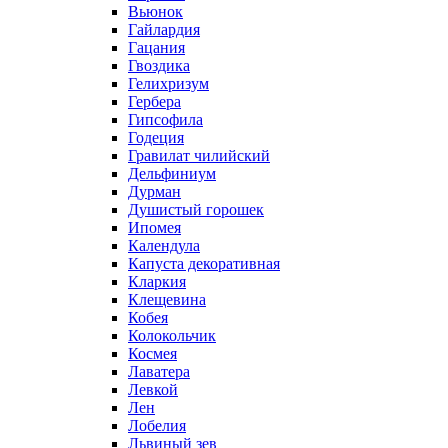
Вьюнок
Гайлардия
Гацания
Гвоздика
Гелихризум
Гербера
Гипсофила
Годеция
Гравилат чилийский
Дельфиниум
Дурман
Душистый горошек
Ипомея
Календула
Капуста декоративная
Кларкия
Клещевина
Кобея
Колокольчик
Космея
Лаватера
Левкой
Лен
Лобелия
Львиный зев