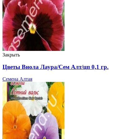
Закрыть
Цветы Виола Лаура/Сем Алт/цп 0,1 гр.
Семена Алтая