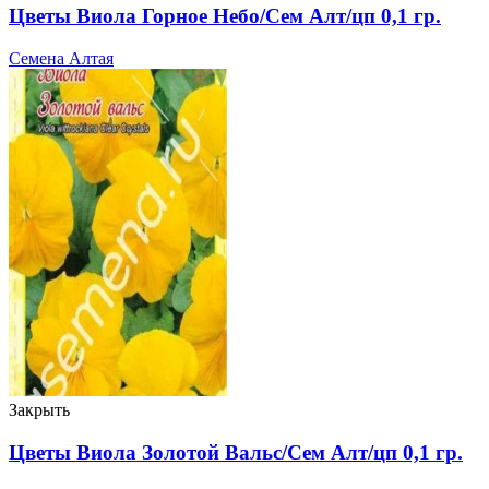
Цветы Виола Горное Небо/Сем Алт/цп 0,1 гр.
Семена Алтая
Закрыть
Цветы Виола Золотой Вальс/Сем Алт/цп 0,1 гр.