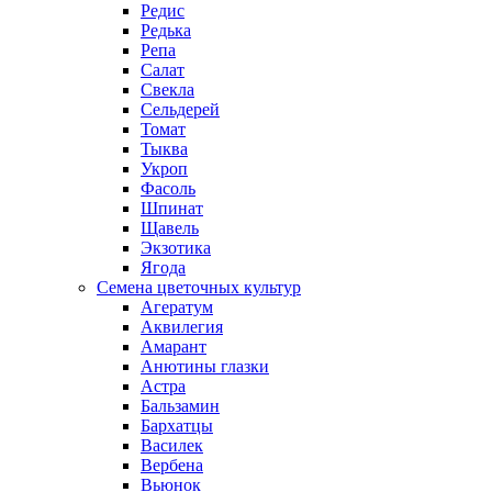
Редис
Редька
Репа
Салат
Свекла
Сельдерей
Томат
Тыква
Укроп
Фасоль
Шпинат
Щавель
Экзотика
Ягода
Семена цветочных культур
Агератум
Аквилегия
Амарант
Анютины глазки
Астра
Бальзамин
Бархатцы
Василек
Вербена
Вьюнок