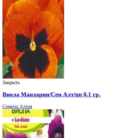
Закрыть
Виола Мандарин/Сем Алт/цп 0,1 гр.
Семена Алтая