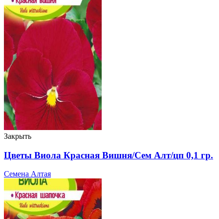
Закрыть
Цветы Виола Красная Вишня/Сем Алт/цп 0,1 гр.
Семена Алтая