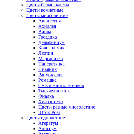
Цветы белые пакеты
Цветы комнатные
Цветы многолетние
Аквилегия
Ахиллея
Виола
Гвоздика
Дельфиниум
Колокольчик
Люпин
Маргаритка
Наперстянка
Нивяник
Ранункулюс
Ромашка
Смеси многолетников
Тысячелистник
Фиалка
Хризантема
Цветы разные многолетние
Шток-Роза
Цветы однолетние
Агератум
Алиссум
Амарант