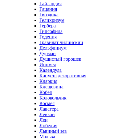
Гайлардия
Гацания
Гвоздика
Гелихризум
Гербера
Гипсофила
Годеция
Гравилат чилийский
Дельфиниум
Дурман
Душистый горошек
Ипомея
Календула
Капуста декоративная
Кларкия
Клещевина
Кобея
Колокольчик
Космея
Лаватера
Левкой
Лен
Лобелия
Львиный зев
Мальва