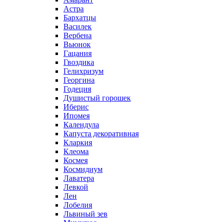
Астра
Бархатцы
Василек
Вербена
Вьюнок
Гацания
Гвоздика
Гелихризум
Георгина
Годеция
Душистый горошек
Иберис
Ипомея
Календула
Капуста декоративная
Кларкия
Клеома
Космея
Космидиум
Лаватера
Левкой
Лен
Лобелия
Львиный зев