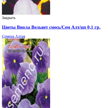
Закрыть
Цветы Виола Вельвет смесь/Сем Алт/цп 0,1 гр.
Семена Алтая