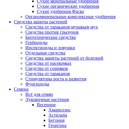
Сухие минеральные удобрения
Сухие органические удобрения
Сухие удобрения Фаско
Органоминеральные комплексные удобрения
Средства защиты растений
Средства от тараканов,муравьев,мух
Средства против грызунов
Биотехнические средства
Гербициды
Инсектициды и ловушки
Отдельные средства
Средства защиты растений от болезней
Средства от насекомых
Средства от сорняков
Средства от тараканов
Стимуляторы роста и развития
Фунгициды
Семена
Всё для семян
Луковичные растения
Весенние
Амариллис
Астильба
Бегония
Георгина