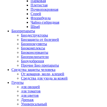
Парковая
Плетистая
Почвопокровная
Спрей
Флорибунда
Чайно-гибридная
Шраб
Биопрепараты
Биодеструкторы
Биозащита от болезней
Биоинокулянты
Биокомплексы
Биоконсерванты
Биоприлипатели
Биоудобрения
Прочие Био препараты
Средства защиты человека
От комаров, моли, клещей
Средства для ухода за кожей
Грунты
для овощей
для томатов
для цветов
Дренаж
Универсальный