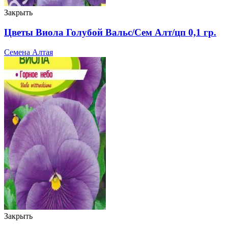
Закрыть
Цветы Виола Голубой Вальс/Сем Алт/цп 0,1 гр.
Семена Алтая
Закрыть