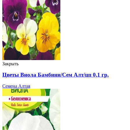
Закрыть
Цветы Виола Бамбини/Сем Алт/цп 0,1 гр.
Семена Алтая