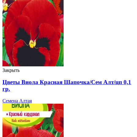
Закрыть
Цветы Виола Красная Шапочка/Сем Алт/цп 0,1
гр.
Семена Алтая