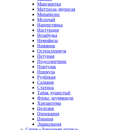
Маргаритка
Маттиола двурогая
Мирабилис
Молочай
Наперстянка
Настурция
Незабудка
Немофила
Нивяник
Остеоспермум
Петуния
Подсолнечник
Портулак
Примула
Рудбекия
Сальвия
Статица
Табак душистый
Флокс друммонди
Хризантема
Целозия
Цинерария
Цинния
Эшшольция
Серия «Домашняя аптека»