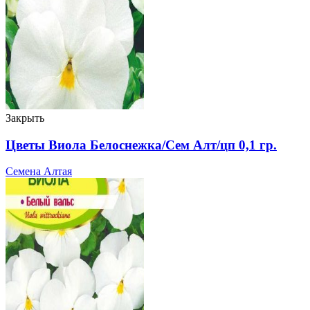
Закрыть
Цветы Виола Белоснежка/Сем Алт/цп 0,1 гр.
Семена Алтая