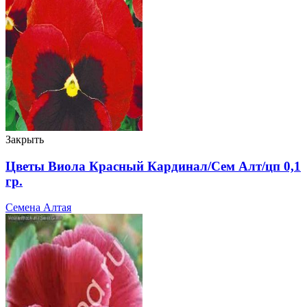
Закрыть
Цветы Виола Красный Кардинал/Сем Алт/цп 0,1
гр.
Семена Алтая