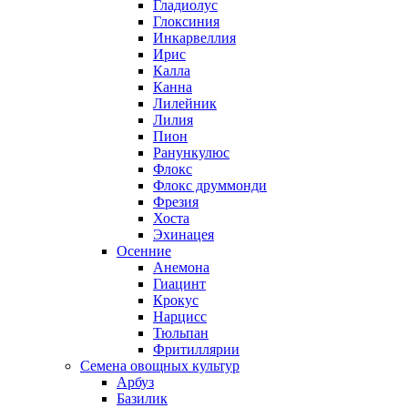
Гладиолус
Глоксиния
Инкарвеллия
Ирис
Калла
Канна
Лилейник
Лилия
Пион
Ранункулюс
Флокс
Флокс друммонди
Фрезия
Хоста
Эхинацея
Осенние
Анемона
Гиацинт
Крокус
Нарцисс
Тюльпан
Фритиллярии
Семена овощных культур
Арбуз
Базилик