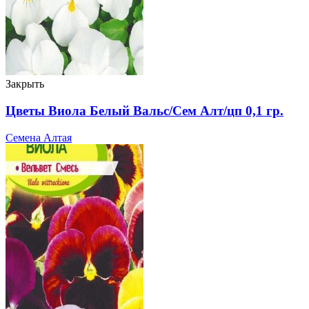
Закрыть
Цветы Виола Белый Вальс/Сем Алт/цп 0,1 гр.
Семена Алтая