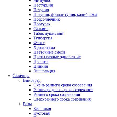
Мимулюс
Настурция
Петуния
Петуния, фриллитуния, калибрахоа
Подсолнечник
Портулак
Сальвия
Табак душистый
Тунбергия
Флокс
Хризантема
Цветочные смеси
Цветы разные однолетние
Целозия
Цинния
Эшшольция
Саженцы
Виноград
Очень раннего срока созревания
Ранне-среднего срока созревания
Раннего срока созревания
Сверхраннего срока созревания
Розы
Бесшипая
Кустовая