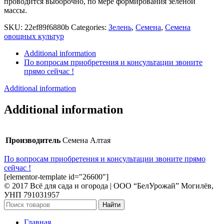
проводится выборочно, по мере формирования зеленой
массы.
SKU:
22ef89f6880b
Categories:
Зелень
,
Семена
,
Семена
овощных культур
Additional information
По вопросам приобретения и консультации звоните
прямо сейчас !
Additional information
Additional information
Производитель
Семена Алтая
По вопросам приобретения и консультации звоните прямо
сейчас !
[elementor-template id="26600"]
© 2017 Всё для сада и огорода | OOO “БелУрожай” Могилёв,
УНП 791031957
Найти
Главная