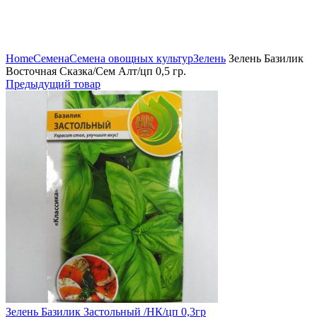
Нажмите, чтобы увеличить
Home
Семена
Семена овощных культур
Зелень
Зелень Базилик
Восточная Сказка/Сем Алт/цп 0,5 гр.
Предыдущий товар
Зелень Базилик Застольный /НК/цп 0,3гр