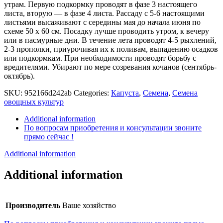
утрам. Первую подкормку проводят в фазе 3 настоящего
листа, вторую — в фазе 4 листа. Рассаду с 5-6 настоящими
листьями высаживают с середины мая до начала июня по
схеме 50 x 60 см. Посадку лучше проводить утром, к вечеру
или в пасмурные дни. В течение лета проводят 4-5 рыхлений,
2-3 прополки, приурочивая их к поливам, выпадению осадков
или подкормкам. При необходимости проводят борьбу с
вредителями. Убирают по мере созревания кочанов (сентябрь-
октябрь).
SKU:
952166d242ab
Categories:
Капуста
,
Семена
,
Семена
овощных культур
Additional information
По вопросам приобретения и консультации звоните
прямо сейчас !
Additional information
Additional information
Производитель
Ваше хозяйство