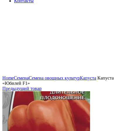
Контакты
Нажмите, чтобы увеличить
Home
Семена
Семена овощных культур
Капуста
Капуста
«Юбилей F1»
Предыдущий товар