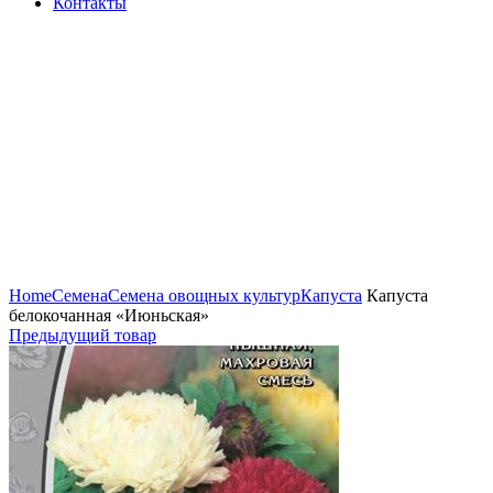
Контакты
Нажмите, чтобы увеличить
Home
Семена
Семена овощных культур
Капуста
Капуста
белокочанная «Июньская»
Предыдущий товар