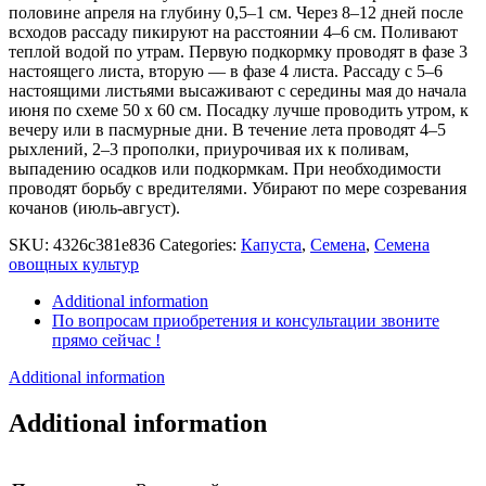
половине апреля на глубину 0,5–1 см. Через 8–12 дней после
всходов рассаду пикируют на расстоянии 4–6 см. Поливают
теплой водой по утрам. Первую подкормку проводят в фазе 3
настоящего листа, вторую — в фазе 4 листа. Рассаду с 5–6
настоящими листьями высаживают с середины мая до начала
июня по схеме 50 х 60 см. Посадку лучше проводить утром, к
вечеру или в пасмурные дни. В течение лета проводят 4–5
рыхлений, 2–3 прополки, приурочивая их к поливам,
выпадению осадков или подкормкам. При необходимости
проводят борьбу с вредителями. Убирают по мере созревания
кочанов (июль-август).
SKU:
4326c381e836
Categories:
Капуста
,
Семена
,
Семена
овощных культур
Additional information
По вопросам приобретения и консультации звоните
прямо сейчас !
Additional information
Additional information