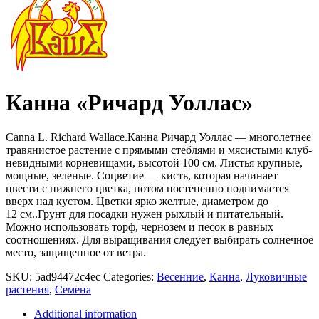
Канна «Ричард Уоллас»
Canna L. Richard Wallace.Канна Ричард Уоллас — много­летнее
травянистое растение с прямыми стеблями и мясистыми клуб­
невидными корневищами, высотой 100 см. Листья крупные,
мощные, зеленые. Соцветие — кисть, которая начинает
цвести с нижнего цветка, потом постепенно поднимается
вверх над кустом. Цветки ярко желтые, диаметром до
12 см..Грунт для посадки нужен рыхлый и питательный.
Можно использовать торф, чернозем и песок в равных
соотношениях. Для выращивания следует выбирать солнечное
место, защищенное от ветра.
SKU:
5ad94472c4ec
Categories:
Весенние
,
Канна
,
Луковичные
растения
,
Семена
Additional information