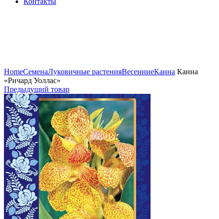
Контакты
Нажмите, чтобы увеличить
Home
Семена
Луковичные растения
Весенние
Канна
Канна
«Ричард Уоллас»
Предыдущий товар