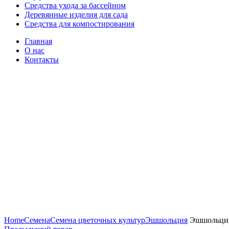
Средства ухода за бассейном
Деревянные изделия для сада
Средства для компостирования
Главная
О нас
Контакты
Нажмите, чтобы увеличить
Home
Семена
Семена цветочных культур
Эшшольция
Эшшольция