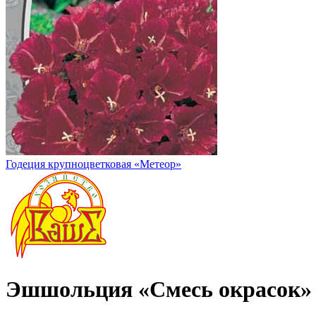
Годеция крупноцветковая «Метеор»
Эшшольция «Смесь окрасок»