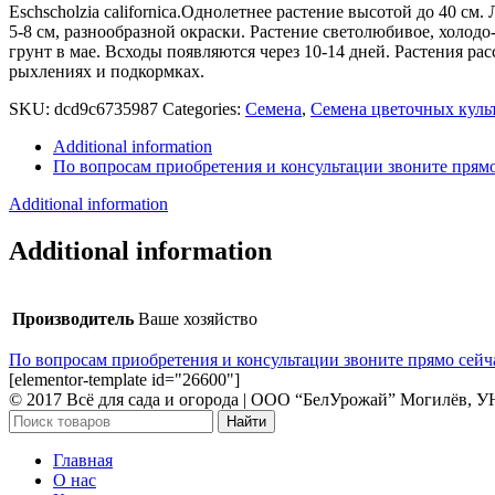
Eschscholzia californica.Однолетнее растение высотой до 40 с
5-8 см, разнообразной окраски. Растение светолюбивое, холодо
грунт в мае. Всходы появляются через 10-14 дней. Растения р
рыхлениях и подкормках.
SKU:
dcd9c6735987
Categories:
Семена
,
Семена цветочных куль
Additional information
По вопросам приобретения и консультации звоните прямо
Additional information
Additional information
Производитель
Ваше хозяйство
По вопросам приобретения и консультации звоните прямо сейча
[elementor-template id="26600"]
© 2017 Всё для сада и огорода | OOO “БелУрожай” Могилёв, 
Найти
Главная
О нас