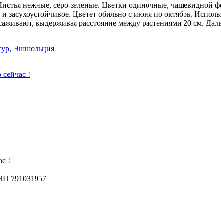
м. Листья нежные, серо-зеленые. Цветки одиночные, чашевидной 
- и засухоустойчивое. Цветет обильно с июня по октябрь. Испол
ассаживают, выдерживая расстояние между растениями 20 см. Да
тур
,
Эшшольция
 сейчас !
с !
УНП 791031957