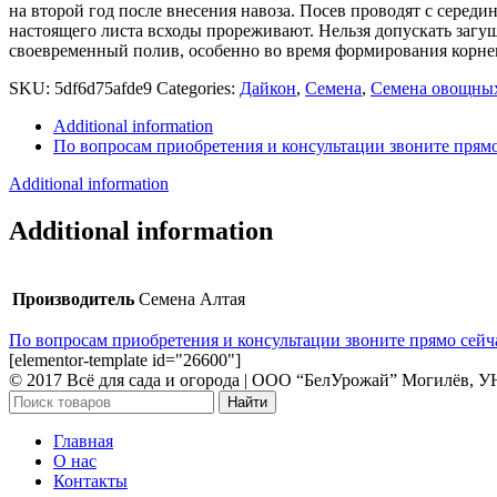
на второй год после внесения навоза. Посев проводят с серед
настоящего листа всходы прореживают. Нельзя допускать загущ
своевременный полив, особенно во время формирования корне
SKU:
5df6d75afde9
Categories:
Дайкон
,
Семена
,
Семена овощных
Additional information
По вопросам приобретения и консультации звоните прямо
Additional information
Additional information
Производитель
Семена Алтая
По вопросам приобретения и консультации звоните прямо сейча
[elementor-template id="26600"]
© 2017 Всё для сада и огорода | OOO “БелУрожай” Могилёв, 
Найти
Главная
О нас
Контакты