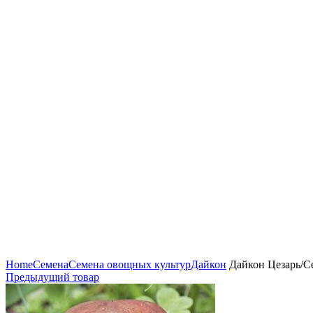
Нажмите, чтобы увеличить
Home
Семена
Семена овощных культур
Дайкон
Дайкон Цезарь/Се
Предыдущий товар