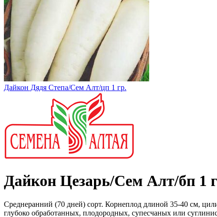
Дайкон Дядя Степа/Сем Алт/цп 1 гр.
Дайкон Цезарь/Сем Алт/бп 1 г
Среднеранний (70 дней) сорт. Корнеплод длиной 35-40 см, ци
глубоко обработанных, плодородных, супесчаных или суглинис