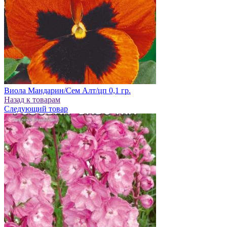
Виола Мандарин/Сем Алт/цп 0,1 гр.
Назад к товарам
Следующий товар