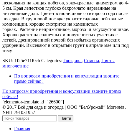
нескольких на концах побегов, ярко-красные, диаметром до 4-
5 см. Края лепестков глубоко бахромчато нарезанные на
нитевидные доли. Цветет в июне-июле со второго года после
посадки. В групповой посадке украсит садовые пейзажные
композиции, хорошо смотрится на каменистых
горках. Растение неприхотливое, морозо- и засухоустойчивое.
Хорошо растет на солнечных и полутенистых участках с
легкой, дренированной почвой без избытка органических
удобрений. Высевают в открытый грунт в апреле-мае или под
зиму.
SKU:
1f25e711f0cb
Categories:
Гвоздика
,
Семена
,
Цветы
многолетние
По вопросам приобретения и консультации звоните
прямо сейчас !
По вопросам приобретения и консультации звоните прямо
сейчас !
[elementor-template id="26600"]
© 2017 Всё для сада и огорода | OOO “БелУрожай” Могилёв,
УНП 791031957
Найти
Главная