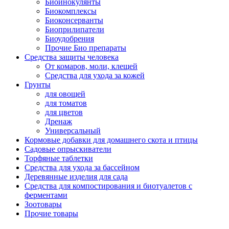
Биоинокулянты
Биокомплексы
Биоконсерванты
Биоприлипатели
Биоудобрения
Прочие Био препараты
Средства защиты человека
От комаров, моли, клещей
Средства для ухода за кожей
Грунты
для овощей
для томатов
для цветов
Дренаж
Универсальный
Кормовые добавки для домашнего скота и птицы
Садовые опрыскиватели
Торфяные таблетки
Средства для ухода за бассейном
Деревянные изделия для сада
Средства для компостирования и биотуалетов с
ферментами
Зоотовары
Прочие товары