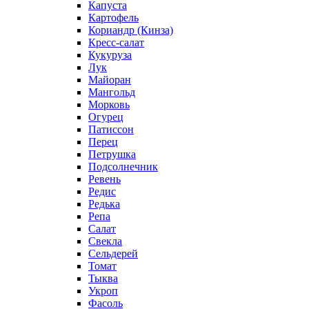
Капуста
Картофель
Кориандр (Кинза)
Кресс-салат
Кукуруза
Лук
Майоран
Мангольд
Морковь
Огурец
Патиссон
Перец
Петрушка
Подсолнечник
Ревень
Редис
Редька
Репа
Салат
Свекла
Сельдерей
Томат
Тыква
Укроп
Фасоль