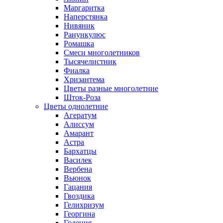
Маргаритка
Наперстянка
Нивяник
Ранункулюс
Ромашка
Смеси многолетников
Тысячелистник
Фиалка
Хризантема
Цветы разные многолетние
Шток-Роза
Цветы однолетние
Агератум
Алиссум
Амарант
Астра
Бархатцы
Василек
Вербена
Вьюнок
Гацания
Гвоздика
Гелихризум
Георгина
Годеция