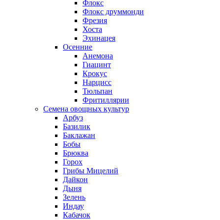
Флокс
Флокс друммонди
Фрезия
Хоста
Эхинацея
Осенние
Анемона
Гиацинт
Крокус
Нарцисс
Тюльпан
Фритиллярии
Семена овощных культур
Арбуз
Базилик
Баклажан
Бобы
Брюква
Горох
Грибы Мицелий
Дайкон
Дыня
Зелень
Индау
Кабачок