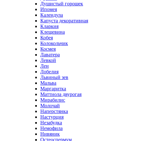
Душистый горошек
Ипомея
Календула
Капуста декоративная
Кларкия
Клещевина
Кобея
Колокольчик
Космея
Лаватера
Левкой
Лен
Лобелия
Львиный зев
Мальва
Маргаритка
Маттиола двурогая
Мирабилис
Молочай
Наперстянка
Настурция
Незабудка
Немофила
Нивяник
Остеоспермум