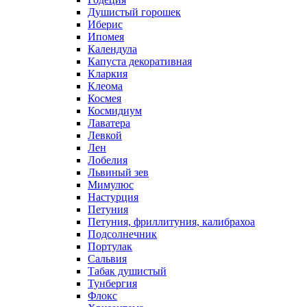
Душистый горошек
Иберис
Ипомея
Календула
Капуста декоративная
Кларкия
Клеома
Космея
Космидиум
Лаватера
Левкой
Лен
Лобелия
Львиный зев
Мимулюс
Настурция
Петуния
Петуния, фриллитуния, калибрахоа
Подсолнечник
Портулак
Сальвия
Табак душистый
Тунбергия
Флокс