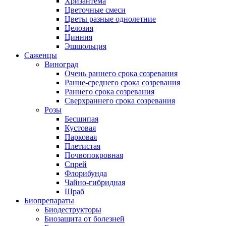
Хризантема
Цветочные смеси
Цветы разные однолетние
Целозия
Цинния
Эшшольция
Саженцы
Виноград
Очень раннего срока созревания
Ранне-среднего срока созревания
Раннего срока созревания
Сверхраннего срока созревания
Розы
Бесшипая
Кустовая
Парковая
Плетистая
Почвопокровная
Спрей
Флорибунда
Чайно-гибридная
Шраб
Биопрепараты
Биодеструкторы
Биозащита от болезней