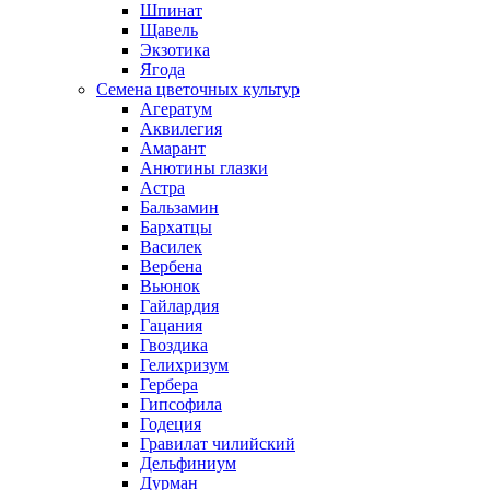
Шпинат
Щавель
Экзотика
Ягода
Семена цветочных культур
Агератум
Аквилегия
Амарант
Анютины глазки
Астра
Бальзамин
Бархатцы
Василек
Вербена
Вьюнок
Гайлардия
Гацания
Гвоздика
Гелихризум
Гербера
Гипсофила
Годеция
Гравилат чилийский
Дельфиниум
Дурман