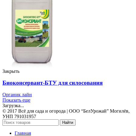
Закрыть
Биоконсервант-БТУ для силосования
Органик лайн
Показать еще
Загрузка...
© 2017 Всё для сада и огорода | OOO “БелУрожай” Могилёв,
УНП 791031957
Найти
Главная