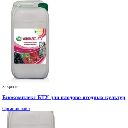
Закрыть
Биокомплекс-БТУ для плодово-ягодных культур
Органик лайн