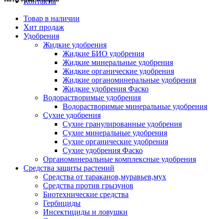
Контакты
Товар в наличии
Хит продаж
Удобрения
Жидкие удобрения
Жидкие БИО удобрения
Жидкие минеральные удобрения
Жидкие органические удобрения
Жидкие органоминеральные удобрения
Жидкие удобрения Фаско
Водорастворимые удобрения
Водорастворимые минеральные удобрения
Сухие удобрения
Сухие гранулированные удобрения
Сухие минеральные удобрения
Сухие органические удобрения
Сухие удобрения Фаско
Органоминеральные комплексные удобрения
Средства защиты растений
Средства от тараканов,муравьев,мух
Средства против грызунов
Биотехнические средства
Гербициды
Инсектициды и ловушки