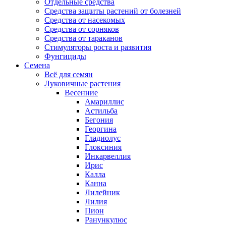
Отдельные средства
Средства защиты растений от болезней
Средства от насекомых
Средства от сорняков
Средства от тараканов
Стимуляторы роста и развития
Фунгициды
Семена
Всё для семян
Луковичные растения
Весенние
Амариллис
Астильба
Бегония
Георгина
Гладиолус
Глоксиния
Инкарвеллия
Ирис
Калла
Канна
Лилейник
Лилия
Пион
Ранункулюс