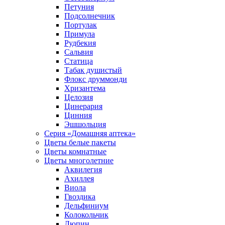
Петуния
Подсолнечник
Портулак
Примула
Рудбекия
Сальвия
Статица
Табак душистый
Флокс друммонди
Хризантема
Целозия
Цинерария
Цинния
Эшшольция
Серия «Домашняя аптека»
Цветы белые пакеты
Цветы комнатные
Цветы многолетние
Аквилегия
Ахиллея
Виола
Гвоздика
Дельфиниум
Колокольчик
Люпин