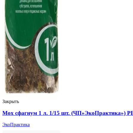
Закрыть
Мох сфагнум 1 л. 1/15 шт. (ЧП»ЭкоПрактика») Р
ЭкоПрактика