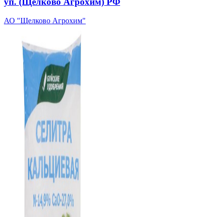
уп. (Щелково Агрохим) РФ
АО "Щелково Агрохим"