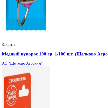
Закрыть
Медный купорос 100 гр. 1/100 шт. (Щелково Агр
АО "Щелково Агрохим"