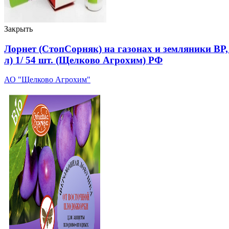
Закрыть
Лорнет (СтопСорняк) на газонах и земляники ВР, ф
л) 1/ 54 шт. (Щелково Агрохим) РФ
АО "Щелково Агрохим"