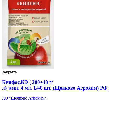
Закрыть
Кинфос,КЭ ( 300+40 г/
л) амп. 4 мл. 1/40 шт. (Щелково Агрохим) РФ
АО "Щелково Агрохим"