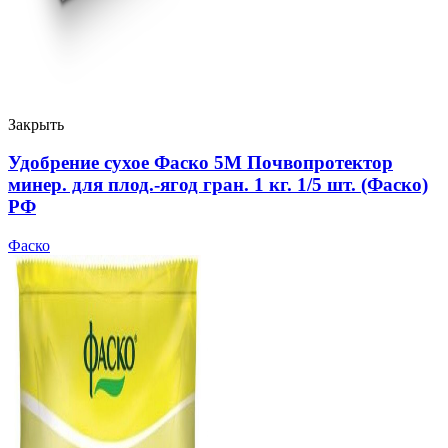
Закрыть
Удобрение сухое Фаско 5М Почвопротектор
минер. для плод.-ягод гран. 1 кг. 1/5 шт. (Фаско)
РФ
Фаско